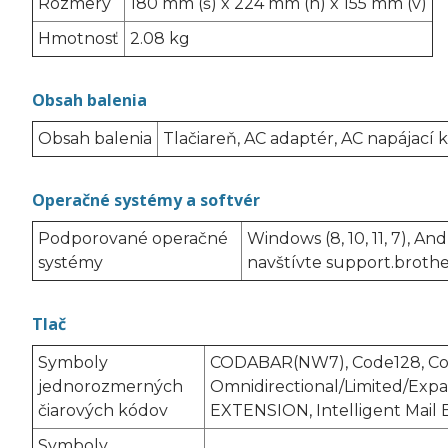
Rozmery
180 mm (š) x 224 mm (h) x 155 mm (v)
Hmotnosť
2.08 kg
Obsah balenia
Obsah balenia
Tlačiareň, AC adaptér, AC napájací 
Operačné systémy a softvér
Podporované operačné
Windows (8, 10, 11, 7), A
systémy
navštívte support.brother
Tlač
Symboly
CODABAR(NW7), Code128, Cod
jednorozmerných
Omnidirectional/Limited/Exp
čiarových kódov
EXTENSION, Intelligent Mail
Symboly