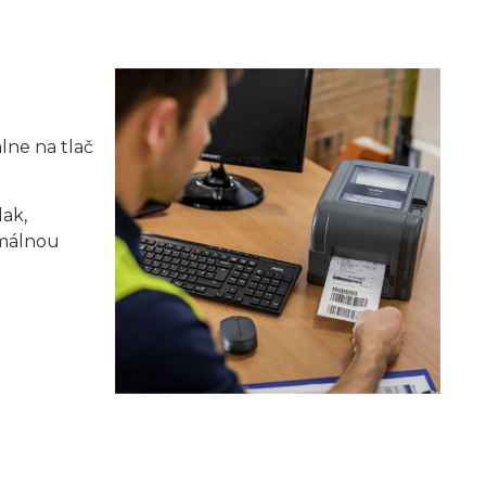
lne na tlač
lak,
imálnou