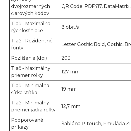
dvojrozmerných
QR Code, PDF417, DataMatrix,
čiarových kódov
Tlač - Maximálna
8 obr./s
rýchlosť tlače
Tlač - Rezidentné
Letter Gothic Bold, Gothic, B
fonty
Rozlíšenie (dpi)
203
Tlač - Maximálny
127 mm
priemer rolky
Tlač - Minimálna
19 mm
šírka štítka
Tlač - Minimálny
12,7 mm
priemer jadra rolky
Podporované
Šablóna P-touch, Emulácia ZP
príkazy