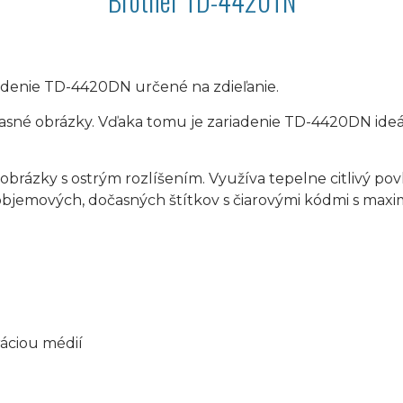
Brother TD-4420TN
denie TD-4420DN určené na zdieľanie.
é a jasné obrázky. Vďaka tomu je zariadenie TD-4420DN ideá
obrázky s ostrým rozlíšením. Využíva tepelne citlivý pov
oobjemových, dočasných štítkov s čiarovými kódmi s max
áciou médií
d