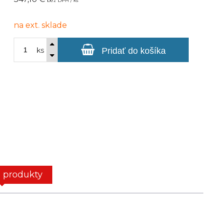
bez DPH / ks
na ext. sklade
ks
Pridať do košíka
e produkty