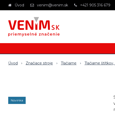
Úvod
venim@venim.sk
+421 905 316 679
Úvod
Značiace stroje
Tlačiarne
Tlačiarne štítkov
Novinka