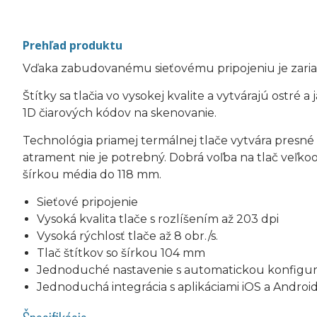
Prehľad produktu
Vďaka zabudovanému sieťovému pripojeniu je zaria
Štítky sa tlačia vo vysokej kvalite a vytvárajú ostr
1D čiarových kódov na skenovanie.
Technológia priamej termálnej tlače vytvára presné 
atrament nie je potrebný. Dobrá voľba na tlač veľk
šírkou média do 118 mm.
Sieťové pripojenie
Vysoká kvalita tlače s rozlíšením až 203 dpi
Vysoká rýchlosť tlače až 8 obr./s.
Tlač štítkov so šírkou 104 mm
Jednoduché nastavenie s automatickou konfigur
Jednoduchá integrácia s aplikáciami iOS a Androi