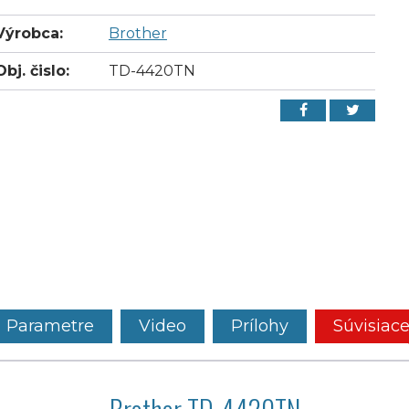
Výrobca:
Brother
Obj. čislo:
TD-4420TN
Parametre
Video
Prílohy
Súvisiac