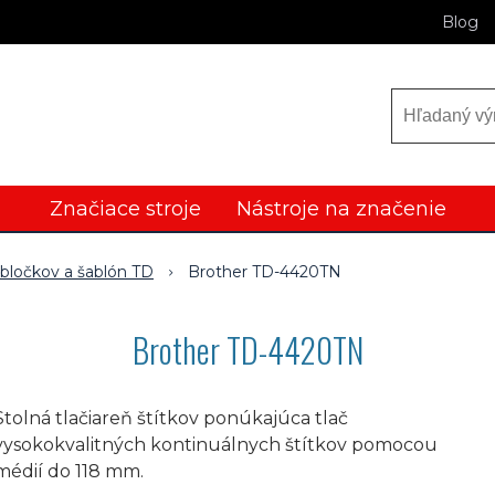
Blog
Značiace stroje
Nástroje na značenie
, bločkov a šablón TD
Brother TD-4420TN
Brother TD-4420TN
Stolná tlačiareň štítkov ponúkajúca tlač
vysokokvalitných kontinuálnych štítkov pomocou
médií do 118 mm.