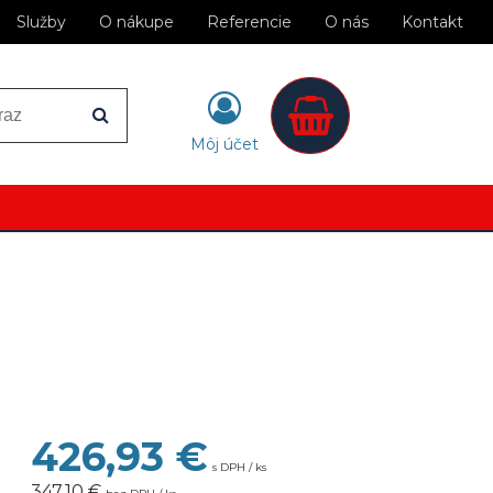
Služby
O nákupe
Referencie
O nás
Kontakt
Môj účet
426,93
€
s DPH / ks
347,10 €