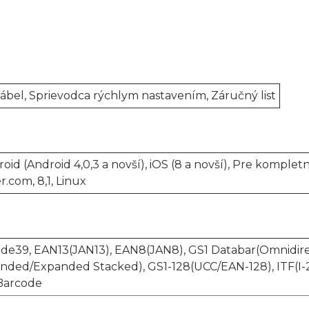
kábel, Sprievodca rýchlym nastavením, Záručný list
ndroid (Android 4,0,3 a novší), iOS (8 a novší), Pre ko
.com, 8,1, Linux
e39, EAN13(JAN13), EAN8(JAN8), GS1 Databar(Omnidire
anded/Expanded Stacked), GS1-128(UCC/EAN-128), ITF(I
 Barcode