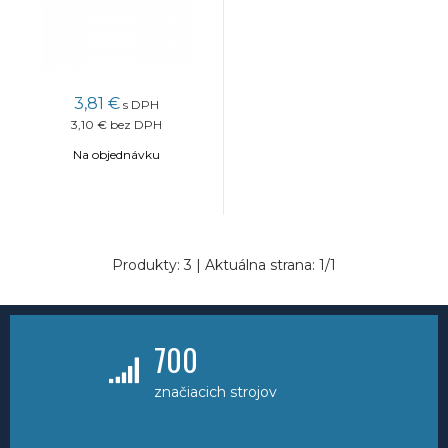
3,81
€
s DPH
3,10 €
bez DPH
Na objednávku
Produkty:
3
| Aktuálna strana:
1
/
1
700
značiacich strojov