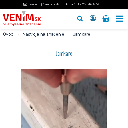
venim@venim.sk
+421 905 316 679
Úvod
Nástroje na značenie
Jamkáre
Jamkáre