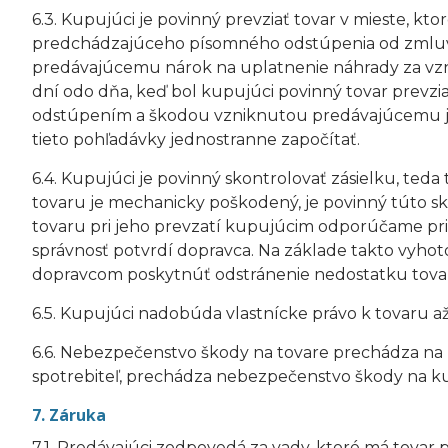
6.3. Kupujúci je povinný prevziať tovar v mieste, k
predchádzajúceho písomného odstúpenia od zmluvy 
predávajúcemu nárok na uplatnenie náhrady za vz
dní odo dňa, keď bol kupujúci povinný tovar prevzia
odstúpením a škodou vzniknutou predávajúcemu je 
tieto pohľadávky jednostranne započítať.
6.4. Kupujúci je povinný skontrolovať zásielku, teda 
tovaru je mechanicky poškodený, je povinný túto sk
tovaru pri jeho prevzatí kupujúcim odporúčame pri
správnosť potvrdí dopravca. Na základe takto vyh
dopravcom poskytnúť odstránenie nedostatku tovar
6.5. Kupujúci nadobúda vlastnícke právo k tovaru a
6.6. Nebezpečenstvo škody na tovare prechádza n
spotrebiteľ, prechádza nebezpečenstvo škody na k
7. Záruka
7.1. Predávajúci zodpovedá za vady, ktoré má tovar p