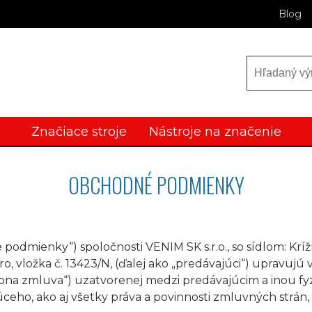
Blog
Značiace stroje
Nástroje na značenie
OBCHODNÉ PODMIENKY
odmienky“) spoločnosti VENIM SK s.r.o., so sídlom: Krížny
, vložka č. 13423/N, (ďalej ako „predávajúci“) upravujú
na zmluva“) uzatvorenej medzi predávajúcim a inou fyzi
ho, ako aj všetky práva a povinnosti zmluvných strán,