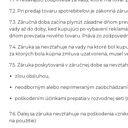
7.2. Pri predaji tovaru spotrebiteľovi je zákonná zá
7.3. Záručná doba začína plynúť zásadne dňom prev
vady až do doby, keď kupujúci po vybavení reklamác
dňom prevzatia nového tovaru. Práva zo zodpovednos
7.4. Záruka sa nevzťahuje na vady na ktoré bol kup
za ktorých bola kúpna zmluva uzatvorená, musel ve
7.5. Záruka poskytovaná v záručnej dobe sa nevzťa
zlou obsluhou,
neodborným alebo neprimeraným zaobchádzaním, p
poškodením účinkami prepätia v rozvodnej sieti 
7.6. Ďalej sa záruka nevzťahuje na poškodenia vznik
na použitie):