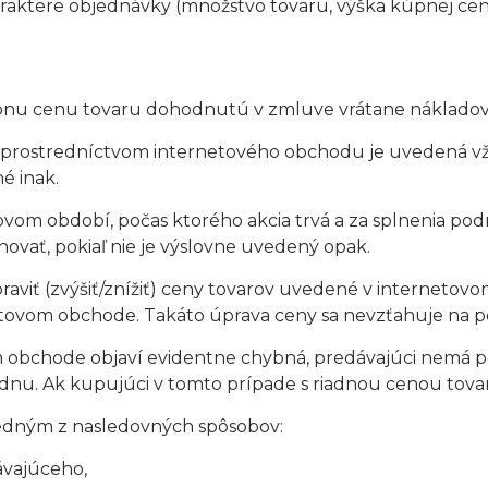
 charaktere objednávky (množstvo tovaru, výška kúpnej 
úpnu cenu tovaru dohodnutú v zmluve vrátane nákladov 
prostredníctvom internetového obchodu je uvedená vž
é inak.
časovom období, počas ktorého akcia trvá a za splnenia p
ovať, pokiaľ nie je výslovne uvedený opak.
praviť (zvýšiť/znížiť) ceny tovarov uvedené v internetov
tovom obchode. Takáto úprava ceny sa nevzťahuje na 
vom obchode objaví evidentne chybná, predávajúci nemá 
u. Ak kupujúci v tomto prípade s riadnou cenou tovar
edným z nasledovných spôsobov:
vajúceho,