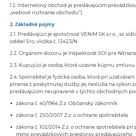
1.2. Internetový obchod je predávajúcim prevádzkov
„webové rozhranie obchodu“).
2. Základné pojmy
2.1. Predávajúci je spoločnosť VENIM SK s.r.o.., so s
oddiel Sro, vložka č. 13423/N.
2.2. Orgánom dozoru je Inšpektorát SOI pre Nitriansky
2.3. Kupujúci je osoba, ktorá uzavrie kúpnu zmlu
2.4. Spotrebiteľ je fyzická osoba, ktorá pri uzatvára
plnenia z poskytnutej služby jej neslúžia na výkon 
predávajúcim neupravené v týchto obchodných pod
zákona č. 40/1964 Z.z. Občiansky zákonník
zákona č. 250/2007 Z.z. o ochrane spotrebiteľa
zákona č. 102/2014 Z.z. o ochrane spotrebiteľa pr
mimo prevádzkových priestorov predávajúceho