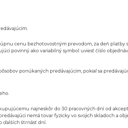
redávajúcim.
u kúpnu cenu bezhotovostným prevodom, za deň platby s
júci povinný ako variabilný symbol uviesť číslo objednáv
o spôsobov ponúkaných predávajúcim, pokiaľ sa predávaj
eho.
ar kupujúcemu najneskôr do 30 pracovných dní od akce
redávajúci nemá tovar fyzicky vo svojich skladoch a ob
 ďalších štrnásť dní.