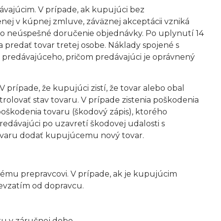
ávajúcim. V prípade, ak kupujúci bez
j v kúpnej zmluve, záväznej akceptácii vzniká
o neúspešné doručenie objednávky. Po uplynutí 14
 predať tovar tretej osobe. Náklady spojené s
 predávajúceho, pričom predávajúci je oprávnený
V prípade, že kupujúci zistí, že tovar alebo obal
rolovať stav tovaru. V prípade zistenia poškodenia
oškodenia tovaru (škodový zápis), ktorého
ávajúci po uzavretí škodovej udalosti s
tovaru dodať kupujúcemu nový tovar.
mu prepravcovi. V prípade, ak je kupujúcim
evzatím od dopravcu.
aru v záručnej dobe.