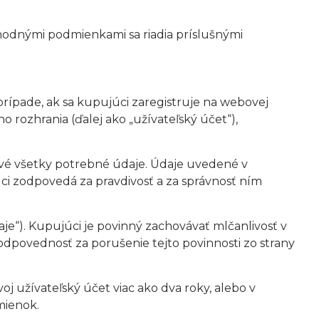
chodnými podmienkami sa riadia príslušnými
prípade, ak sa kupujúci zaregistruje na webovej
 rozhrania (ďalej ako „užívateľský účet“),
vdivé všetky potrebné údaje. Údaje uvedené v
i zodpovedá za pravdivosť a za správnosť ním
e“). Kupujúci je povinný zachovávať mlčanlivosť v
zodpovednosť za porušenie tejto povinnosti zo strany
j užívateľský účet viac ako dva roky, alebo v
mienok.