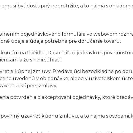
et nemusí byť dostupný nepretržite, a to najmä s ohľa
 vyplnením objednávkového formulára vo webovom rozhr
sobné údaje a údaje potrebné pre doručenie tovaru.
knutím na tlačidlo „Dokončiť objednávku s povinnosťou
nkami a že s nimi súhlasí.
vretie kúpnej zmluvy. Predávajúci bezodkladne po doru
eho uvedenú v objednávke, alebo v užívateľskom účte 
avretiu kúpnej zmluvy.
nia potvrdenia o akceptovaní objednávky, ktoré predáv
je povinný uzavrieť kúpnu zmluvu, a to najmä s osobami,