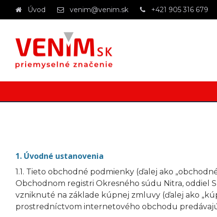
Úvod
venim@venim.sk
+421 905 316 679
1. Úvodné ustanovenia
1.1. Tieto obchodné podmienky (ďalej ako „obchodné p
Obchodnom registri Okresného súdu Nitra, oddiel Sro
vzniknuté na základe kúpnej zmluvy (ďalej ako „kúp
prostredníctvom internetového obchodu predávajúce