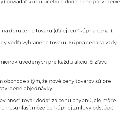
ceny) požiadať kupujúceho o dodatočné potvrdenie
na doručenie tovaru (ďalej len "kúpna cena").
dy vedľa vybraného tovaru. Kúpna cena sa vždy
odmienok uvedených pre každú akciu, či zľavu
om obchode s tým, že nové ceny tovarov sú pre
potvrdené objednávky.
povinnosť tovar dodať za cenu chybnú, ale môže
u nesúhlasí, môže od kúpnej zmluvy odstúpiť.