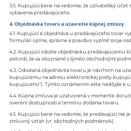
3.5. Kupujúci berie na vedomie, že užívateľský úč
vybavenia predávajúceho.
4. Objednávka tovaru a uzavretie kúpnej zmluvy
4.1. Kupujúci si objednáva u predávajúceho tovar
formulári úplne, správne a pravdivo vyplniť svoje o
4.2. Kupujúci odošle objednávku predávajúcemu kli
potvrdí, že sa oboznámil s týmito obchodnými podmie
4.3. Odoslaná objednávka tovaru je návrhom na uza
kupujúcemu na adresu elektronickej pošty kupujúc
kupujúceho“). Týmto oznámením ešte nedôjde k uz
4.4. Kúpna zmluva je uzatvorená v momente doruče
overení dostupnosti a termínu dodania tovaru.
4.5. Kupujúci berie na vedomie, že predávajúci nie 
zmluvný vzťah (vr. obchodných podmienok).