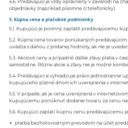
4.6. Predávajúci je vždy oprávnený v závislosti na
objednávky (napríklad písomne či telefonicky).
5. Kúpna cena a platobné podmienky
5.1. Kupujúci je povinný zaplatiť predávajúcemu k
5.2. Kúpna cena tovarov ponúkaných predávajúcim 
uvádza s daňou z pridanej hodnoty, ak nie je uveden
5.3. Akciové ceny a prípadné ďalšie zľavy platia v 
samostatne. Rôzne akcie a zľavy nie je možné kombin
5.4. Predávajúci si vyhradzuje právo jednostranne u
kupujúceho platné dňom ich uverejnenia v interne
5.5. V prípade, ak je cena uverejnená v interneto
kupujúcemu ponúknuť dodanie tovaru za cenu riadn
5.6. Kupujúci zaplatí kúpnu cenu predávajúcemu j
platba bezhotovostným prevodom na účet predá