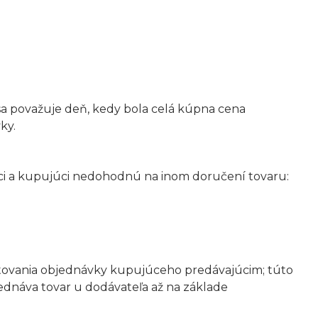
a považuje deň, kedy bola celá kúpna cena
ky.
úci a kupujúci nedohodnú na inom doručení tovaru:
ptovania objednávky kupujúceho predávajúcim; túto
jednáva tovar u dodávateľa až na základe