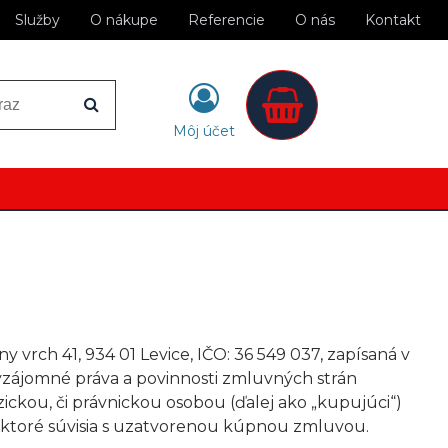
Služby
O nákupe
Referencie
O nás
Kontakt
Môj účet
 vrch 41, 934 01 Levice, IČO: 36 549 037, zapísaná v
 vzájomné práva a povinnosti zmluvných strán
ckou, či právnickou osobou (ďalej ako „kupujúci“)
 ktoré súvisia s uzatvorenou kúpnou zmluvou.