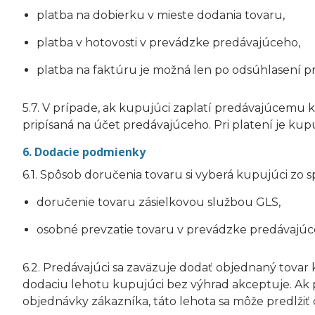
platba na dobierku v mieste dodania tovaru,
platba v hotovosti v prevádzke predávajúceho,
platba na faktúru je možná len po odsúhlasení p
5.7. V prípade, ak kupujúci zaplatí predávajúcem
pripísaná na účet predávajúceho. Pri platení je kupu
6. Dodacie podmienky
6.1. Spôsob doručenia tovaru si vyberá kupujúci z
doručenie tovaru zásielkovou službou GLS,
osobné prevzatie tovaru v prevádzke predávajúc
6.2. Predávajúci sa zaväzuje dodať objednaný tov
dodaciu lehotu kupujúci bez výhrad akceptuje. Ak p
objednávky zákazníka, táto lehota sa môže predlžiť o