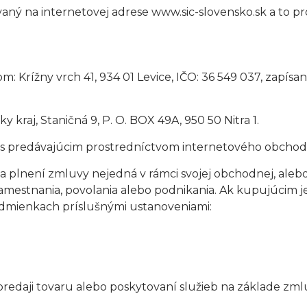
aný na internetovej adrese www.sic-slovensko.sk a to p
ídlom: Krížny vrch 41, 934 01 Levice, IČO: 36 549 037, zap
 kraj, Staničná 9, P. O. BOX 49A, 950 50 Nitra 1.
vu s predávajúcim prostredníctvom internetového obcho
ní a plnení zmluvy nejedná v rámci svojej obchodnej, alebo
zamestnania, povolania alebo podnikania. Ak kupujúcim je
mienkach príslušnými ustanoveniami:
i predaji tovaru alebo poskytovaní služieb na základe zm