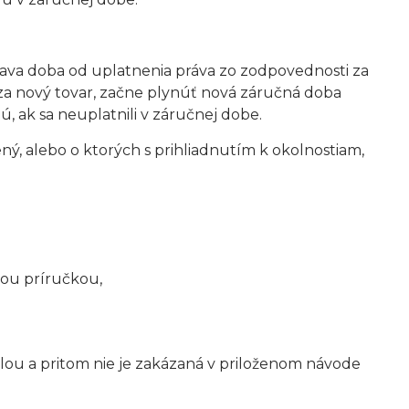
ava doba od uplatnenia práva zo zodpovednosti za
 za nový tovar, začne plynúť nová záručná doba
, ak sa neuplatnili v záručnej dobe.
ý, alebo o ktorých s prihliadnutím k okolnostiam,
kou príručkou,
klou a pritom nie je zakázaná v priloženom návode