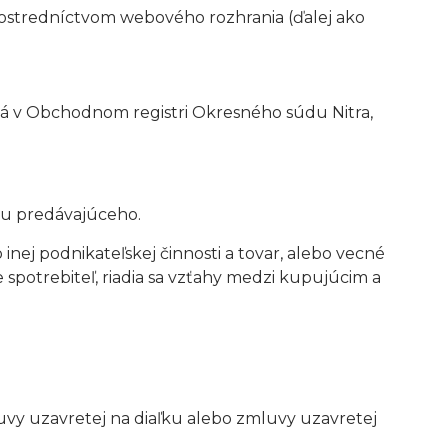
rostredníctvom webového rozhrania (ďalej ako
ísaná v Obchodnom registri Okresného súdu Nitra,
du predávajúceho.
 inej podnikateľskej činnosti a tovar, alebo vecné
 spotrebiteľ, riadia sa vzťahy medzi kupujúcim a
luvy uzavretej na diaľku alebo zmluvy uzavretej