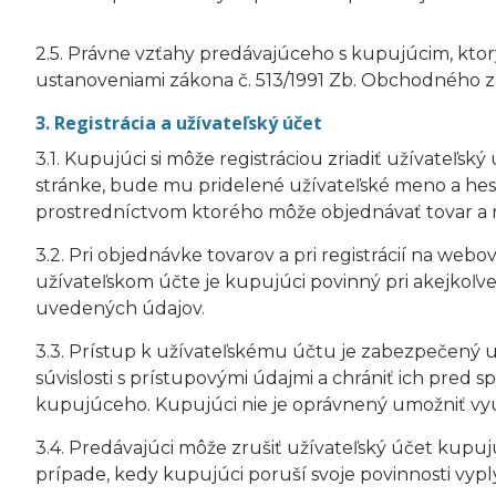
2.5. Právne vzťahy predávajúceho s kupujúcim, ktor
ustanoveniami zákona č. 513/1991 Zb. Obchodného zá
3. Registrácia a užívateľský účet
3.1. Kupujúci si môže registráciou zriadiť užívateľ
stránke, bude mu pridelené užívateľské meno a heslo
prostredníctvom ktorého môže objednávať tovar a ro
3.2. Pri objednávke tovarov a pri registrácií na we
užívateľskom účte je kupujúci povinný pri akejkoľ
uvedených údajov.
3.3. Prístup k užívateľskému účtu je zabezpečený u
súvislosti s prístupovými údajmi a chrániť ich pred
kupujúceho. Kupujúci nie je oprávnený umožniť vyu
3.4. Predávajúci môže zrušiť užívateľský účet kupuj
prípade, kedy kupujúci poruší svoje povinnosti v