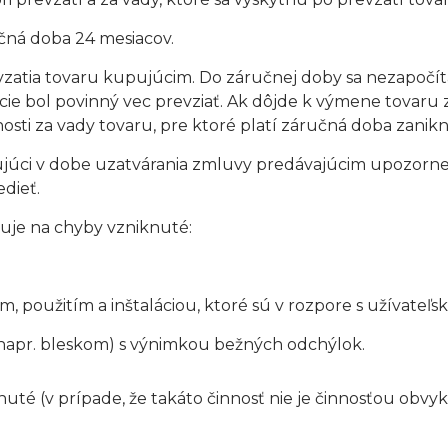
ručná doba 24 mesiacov.
zatia tovaru kupujúcim. Do záručnej doby sa nezapočít
ie bol povinný vec prevziať. Ak dôjde k výmene tovaru
ti za vady tovaru, pre ktoré platí záručná doba zaniknú
ujúci v dobe uzatvárania zmluvy predávajúcim upozornen
dieť.
huje na chyby vzniknuté:
oužitím a inštaláciou, ktoré sú v rozpore s užívateľs
(napr. bleskom) s výnimkou bežných odchýlok.
nuté (v prípade, že takáto činnosť nie je činnosťou obvy