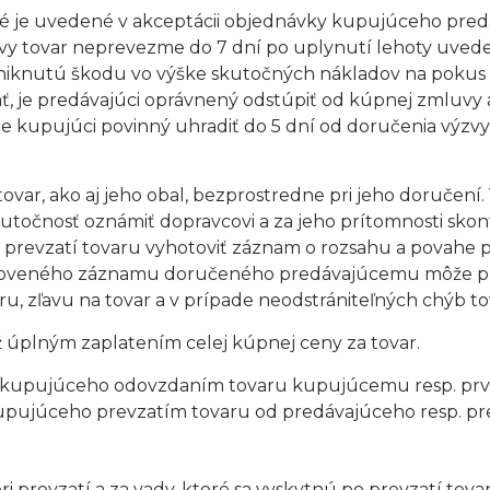
toré je uvedené v akceptácii objednávky kupujúceho pred
tovar neprevezme do 7 dní po uplynutí lehoty uvedene
niknutú škodu vo výške skutočných nákladov na pokus 
ť, je predávajúci oprávnený odstúpiť od kúpnej zmluvy a
kupujúci povinný uhradiť do 5 dní od doručenia výzvy
tovar, ako aj jeho obal, bezprostredne pri jeho doručení. 
utočnosť oznámiť dopravcovi a za jeho prítomnosti skont
 prevzatí tovaru vyhotoviť záznam o rozsahu a povahe p
otoveného záznamu doručeného predávajúcemu môže pred
u, zľavu na tovar a v prípade neodstrániteľných chýb 
ž úplným zaplatením celej kúpnej ceny za tovar.
a kupujúceho odovzdaním tovaru kupujúcemu resp. prvé
upujúceho prevzatím tovaru od predávajúceho resp. pr
ri prevzatí a za vady, ktoré sa vyskytnú po prevzatí tov