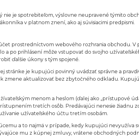
ý nie je spotrebiteľom, výslovne neupravené týmito ob
konníka v platnom znení, ako aj súvisiacimi predpismi.
ský účet prostredníctvom webového rozhrania obchodu. V 
 a po prihlásení môže vstupovať do svojho užívateľského
biť ďalšie úkony s tým spojené.
bovej stránke je kupujúci povinný uvádzať správne a pra
vek zmene aktualizovať bez zbytočného odkladu. Kupujúc
žívateľským menom a heslom (ďalej ako „prístupové údaj
 sprístupnením tretích osôb. Predávajúci nenesie žiadnu 
žívanie užívateľského účtu tretím osobám.
úcemu a to najmä v prípade, kedy kupujúci nevyužíva svo
yplývajúce mu z kúpnej zmluvy, vrátene obchodných pod