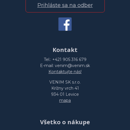
Prihláste sa na odber
Kontakt
Tel.: +421 905 316 679
E-mail: venim@venim.sk
Kontaktujte nás!
VENIM SK s.r.o.
Krížny vrch 41
934 01 Levice
mapa
Všetko o nákupe