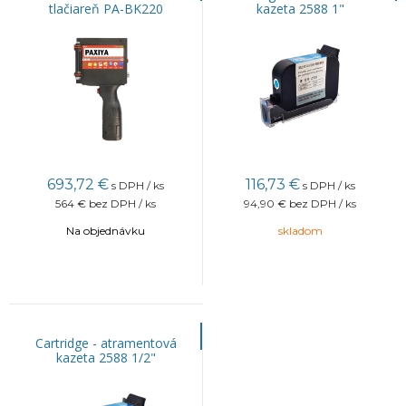
tlačiareň PA-BK220
kazeta 2588 1"
693,72
€
116,73
€
s DPH / ks
s DPH / ks
564 €
bez DPH / ks
94,90 €
bez DPH / ks
Na objednávku
skladom
Cartridge - atramentová
kazeta 2588 1/2"