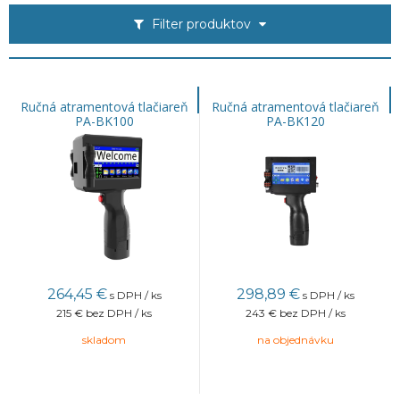
Filter produktov
Ručná atramentová tlačiareň
Ručná atramentová tlačiareň
PA-BK100
PA-BK120
264,45
€
298,89
€
s DPH / ks
s DPH / ks
215 €
bez DPH / ks
243 €
bez DPH / ks
skladom
na objednávku