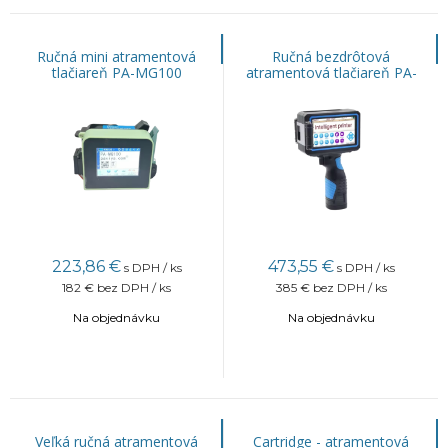
Ručná mini atramentová
Ručná bezdrôtová
tlačiareň PA-MG100
atramentová tlačiareň PA-
BL100
223,86
€
473,55
€
s DPH / ks
s DPH / ks
182 €
bez DPH / ks
385 €
bez DPH / ks
Na objednávku
Na objednávku
Veľká ručná atramentová
Cartridge - atramentová