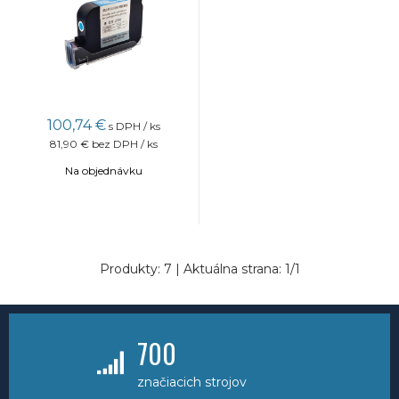
100,74
€
s DPH / ks
81,90 €
bez DPH / ks
Na objednávku
Produkty:
7
| Aktuálna strana:
1
/
1
700
značiacich strojov