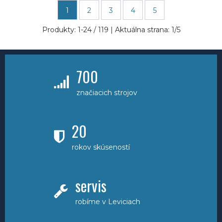
1
2
3
4
5
Produkty:
1
-
24
/
119
| Aktuálna strana:
1
/
5
700
značiacich strojov
20
rokov skúseností
servis
robíme v Leviciach