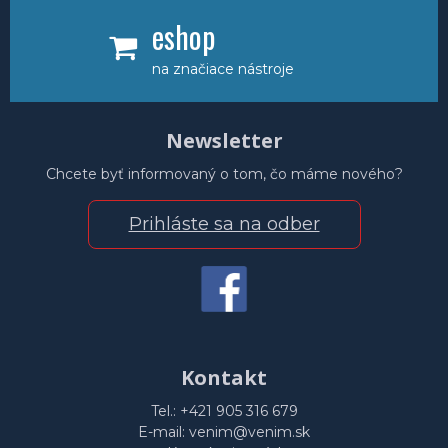
eshop
na značiace nástroje
Newsletter
Chcete byť informovaný o tom, čo máme nového?
Prihláste sa na odber
Kontakt
Tel.: +421 905 316 679
E-mail: venim@venim.sk