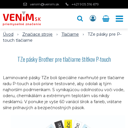
venim@venim.sk
+421 905 316 679
Úvod
Značiace stroje
Tlačiarne
TZe pásky pre P-
touch tlačiarne
TZe pásky Brother pre tlačiarne štítkov P-touch
Laminované pásky TZe boli špeciálne navrhnuté pre tlačiarne
radu P-touch a boli prísne testované, aby odolali aj tým
najhorším podmienkam. S vynikajúcou odolnosťou voči vode,
oderu, chemikáliám a extrémnym teplotám vás nikdy
nesklamú. V ponuke je vyše 60 variácií šírok a farieb, vrátane
silne priľnavých a bezpečnostných pások.