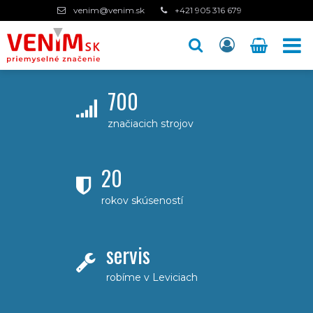
venim@venim.sk
+421 905 316 679
700
značiacich strojov
20
rokov skúseností
servis
robíme v Leviciach