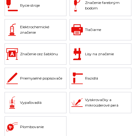
Značenie farebným
Rycie stroje
bodom
Elektrochemické
Tlačiarne
značenie
Značenie cez šablónu
Lisy na značenie
Priemyselné popisovače
Razidlá
Vyiskrovačky a
Vypaľovadlá
mikroúderové perá
Plombovanie