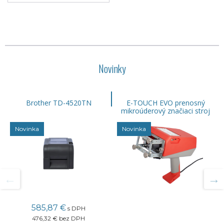
Novinky
Brother TD-4520TN
E-TOUCH EVO prenosný
mikroúderový značiaci stroj
Novinka
Novinka
585,87 €
s DPH
476,32 €
bez DPH