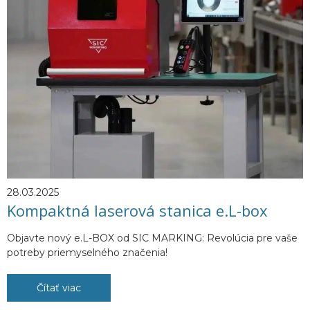
28.03.2025
Kompaktná laserová stanica e.L-box
Objavte nový e.L-BOX od SIC MARKING: Revolúcia pre vaše
potreby priemyselného značenia!
Čítať viac