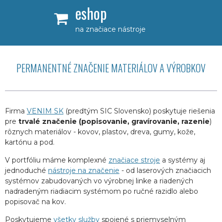
eshop
na značiace nástroje
PERMANENTNÉ ZNAČENIE MATERIÁLOV A VÝROBKOV
Firma
VENIM SK
(predtým SIC Slovensko) poskytuje riešenia
pre
trvalé značenie (popisovanie, gravírovanie, razenie
)
rôznych materiálov - kovov, plastov, dreva, gumy, kože,
kartónu a pod.
V portfóliu máme komplexné
značiace stroje
a systémy aj
jednoduché
nástroje na značenie
- od laserových značiacich
systémov zabudovaných vo výrobnej linke a riadených
nadradeným riadiacim systémom po ručné razidlo alebo
popisovač na kov.
Poskytujeme
všetky služby
spojené s priemyselným