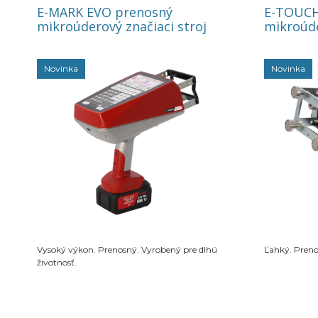
E-MARK EVO prenosný
E-TOUCH
mikroúderový značiaci stroj
mikroúde
Novinka
Novinka
Vysoký výkon. Prenosný. Vyrobený pre dlhú
Ľahký. Preno
životnosť.