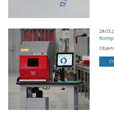
28.03.
Kompa
Objavt
Čí