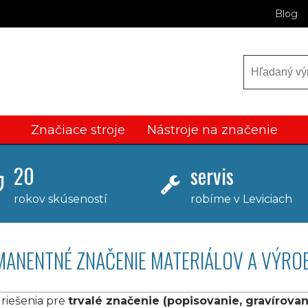
Blog
Značiace stroje
Nástroje na značenie
20
servis
rokov skúseností
robíme v Leviciach
MANENTNÉ ZNAČENIE MATERIÁLOV A VÝRO
riešenia pre
trvalé značenie (popisovanie, gravírovan