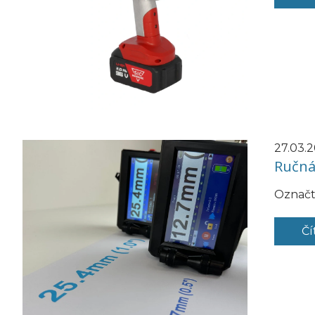
27.03.
Ručná 
Označt
Čí