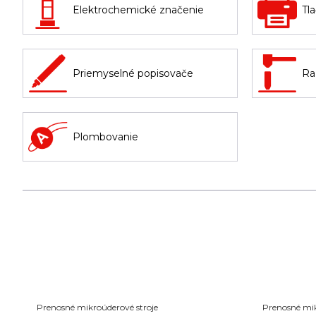
Elektrochemické značenie
Tl
Priemyselné popisovače
Ra
Plombovanie
Prenosné mikroúderové stroje
Prenosné mik