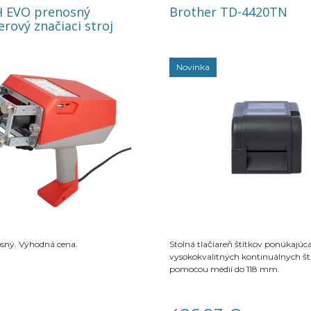
 EVO prenosný
Brother TD-4420TN
rový značiaci stroj
Novinka
sný. Výhodná cena.
Stolná tlačiareň štítkov ponúkajúca
vysokokvalitných kontinuálnych št
pomocou médií do 118 mm.