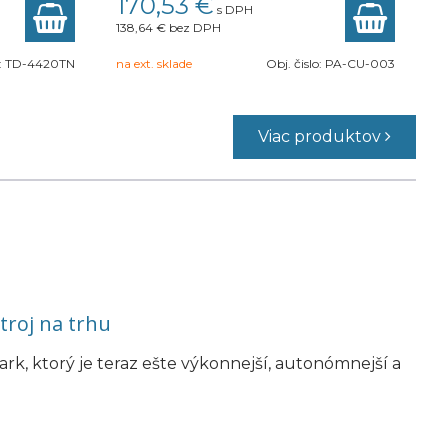
170,53 €
s DPH
138,64 €
bez DPH
:
TD-4420TN
na ext. sklade
Obj. čislo:
PA-CU-003
Viac produktov
troj na trhu
rk, ktorý je teraz ešte výkonnejší, autonómnejší a