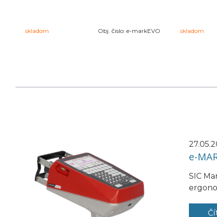
skladom
Obj. čislo:
e-markEVO
skladom
27.05.
e-MAR
SIC Mar
ergono
Čí