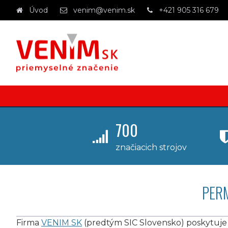
Úvod
venim@venim.sk
+421 905 316 679
700
značiacich strojov
PER
Firma
VENIM SK
(predtým SIC Slovensko) poskytuje 