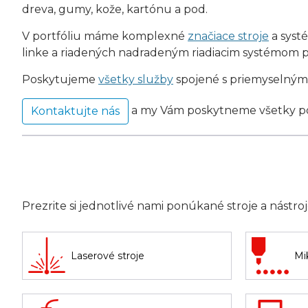
dreva, gumy, kože, kartónu a pod.
V portfóliu máme komplexné
značiace stroje
a syst
linke a riadených nadradeným riadiacim systémom p
Poskytujeme
všetky služby
spojené s priemyselným
a my Vám poskytneme všetky po
Kontaktujte nás
Prezrite si jednotlivé nami ponúkané stroje a nástr
Laserové stroje
Mi