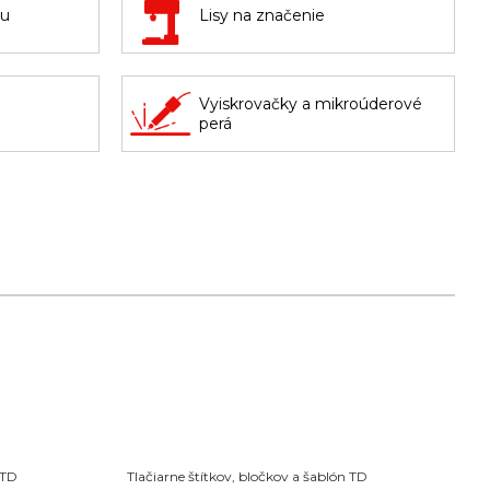
nu
Lisy na značenie
Vyiskrovačky a mikroúderové
perá
 TD
Tlačiarne štítkov, bločkov a šablón TD