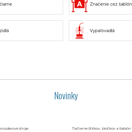
ačiarne
Značenie cez šabló
zidlá
Vypaľovadlá
Novinky
roúderové stroje
Tlačiarne štítkov, bločkov a šablón