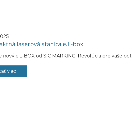
2025
ktná laserová stanica e.L-box
e nový e.L-BOX od SIC MARKING: Revolúcia pre vaše pot
tať viac