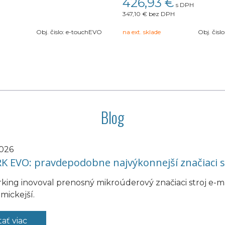
426,93 €
s DPH
347,10 €
bez DPH
Obj. čislo:
e-touchEVO
na ext. sklade
Obj. čislo
Blog
2026
K EVO: pravdepodobne najvýkonnejší značiaci s
king inovoval prenosný mikroúderový značiaci stroj e-ma
mickejší.
tať viac