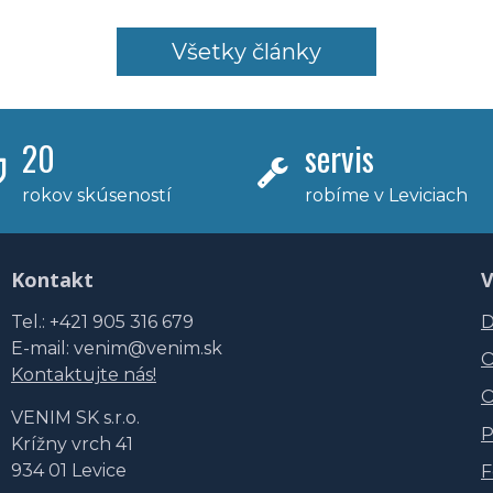
Všetky články
20
servis
rokov skúseností
robíme v Leviciach
Kontakt
V
Tel.: +421 905 316 679
D
E-mail: venim@venim.sk
O
Kontaktujte nás!
O
VENIM SK s.r.o.
P
Krížny vrch 41
934 01 Levice
F