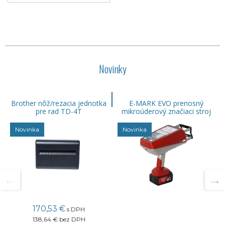
Novinky
Brother nôž/rezacia jednotka
E-MARK EVO prenosný
pre rad TD-4T
mikroúderový značiaci stroj
Novinka
Novinka
170,53 €
s DPH
138,64 €
bez DPH