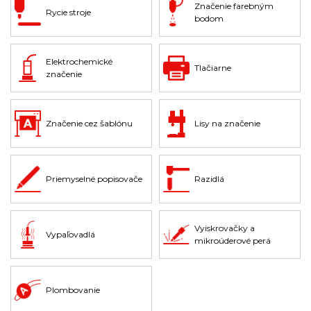
Značenie farebným
Rycie stroje
bodom
Elektrochemické
Tlačiarne
značenie
Značenie cez šablónu
Lisy na značenie
Priemyselné popisovače
Razidlá
Vyiskrovačky a
Vypaľovadlá
mikroúderové perá
Plombovanie