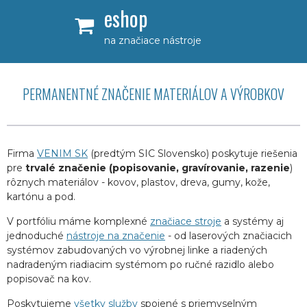
eshop
na značiace nástroje
PERMANENTNÉ ZNAČENIE MATERIÁLOV A VÝROBKOV
Firma
VENIM SK
(predtým SIC Slovensko) poskytuje riešenia
pre
trvalé značenie (popisovanie, gravírovanie, razenie
)
rôznych materiálov - kovov, plastov, dreva, gumy, kože,
kartónu a pod.
V portfóliu máme komplexné
značiace stroje
a systémy aj
jednoduché
nástroje na značenie
- od laserových značiacich
systémov zabudovaných vo výrobnej linke a riadených
nadradeným riadiacim systémom po ručné razidlo alebo
popisovač na kov.
Poskytujeme
všetky služby
spojené s priemyselným