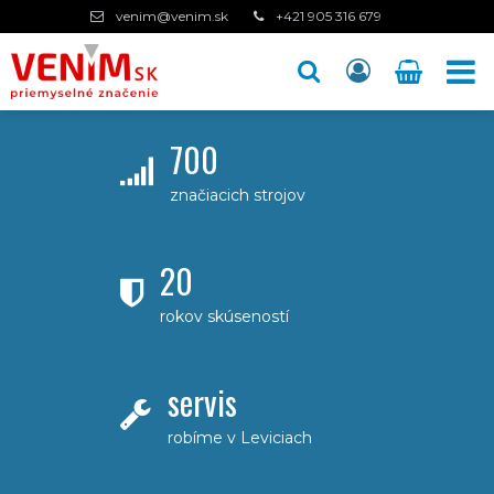
venim@venim.sk
+421 905 316 679
700
značiacich strojov
20
rokov skúseností
servis
robíme v Leviciach