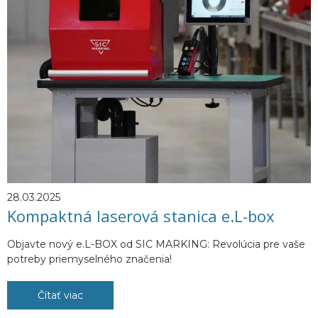
28.03.2025
Kompaktná laserová stanica e.L-box
Objavte nový e.L-BOX od SIC MARKING: Revolúcia pre vaše
potreby priemyselného značenia!
Čítať viac