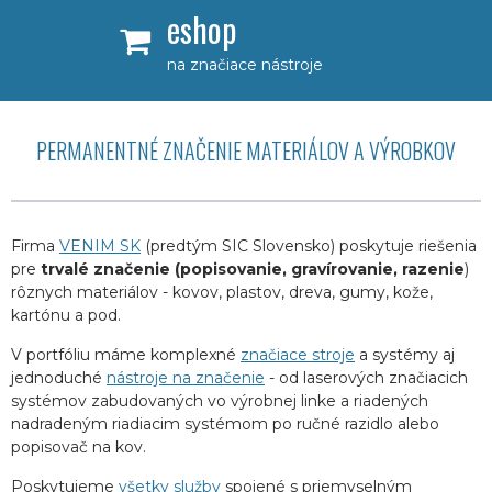
eshop
na značiace nástroje
PERMANENTNÉ ZNAČENIE MATERIÁLOV A VÝROBKOV
Firma
VENIM SK
(predtým SIC Slovensko) poskytuje riešenia
pre
trvalé značenie (popisovanie, gravírovanie, razenie
)
rôznych materiálov - kovov, plastov, dreva, gumy, kože,
kartónu a pod.
V portfóliu máme komplexné
značiace stroje
a systémy aj
jednoduché
nástroje na značenie
- od laserových značiacich
systémov zabudovaných vo výrobnej linke a riadených
nadradeným riadiacim systémom po ručné razidlo alebo
popisovač na kov.
Poskytujeme
všetky služby
spojené s priemyselným