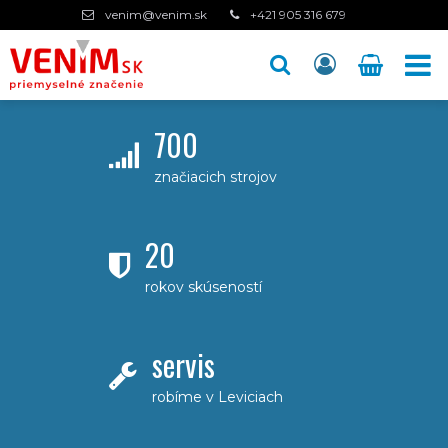
venim@venim.sk
+421 905 316 679
700
značiacich strojov
20
rokov skúseností
servis
robíme v Leviciach