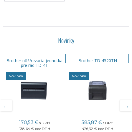
Novinky
Brother nôž/rezacia jednotka
Brother TD-4520TN
pre rad TD-4T
Novinka
Novinka
170,53 €
585,87 €
s DPH
s DPH
138,64 €
bez DPH
476,32 €
bez DPH