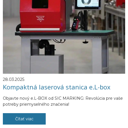
28.03.2025
Kompaktná laserová stanica e.L-box
Objavte nový e.L-BOX od SIC MARKING: Revolúcia pre vaše
potreby priemyselného značenia!
Čítať viac