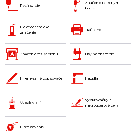
Značenie farebným
Rycie stroje
bodom
Elektrochemické
Tlačiarne
značenie
Značenie cez šablónu
Lisy na značenie
Priemyselné popisovače
Razidlá
Vyiskrovačky a
Vypaľovadlá
mikroúderové perá
Plombovanie