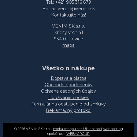
Tel.: +421 905 316 679
E-mail: venim@venim.sk
Kontaktujte nás!
VENIM SK s.r.o.
Krížny vrch 41
934 01 Levice
mapa
Všetko o nákupe
Doprava a platba
Obchodné podmienky
Ochrana osobných údajov
Používanie cookies
Formulár na odstúpenie od zmluvy
Reklamačný protokol
© 2026 VENIM SK s.r.o. •
tvorba eshopu cez UNIobchod
,
webhosting
spoločnosti
WEBYGROUP