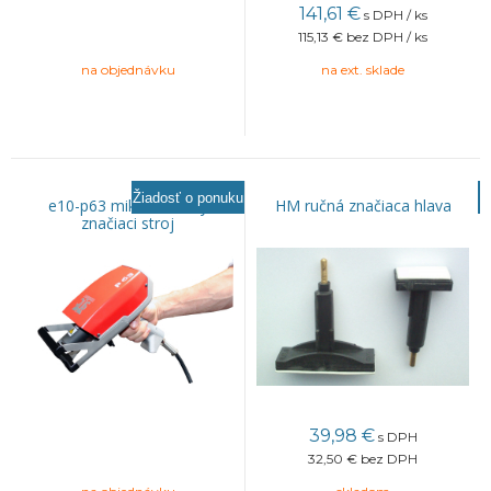
141,61
€
s DPH / ks
115,13 €
bez DPH / ks
na objednávku
na ext. sklade
Žiadosť o ponuku
e10-p63 mikroúderový
HM ručná značiaca hlava
značiaci stroj
39,98
€
s DPH
32,50 €
bez DPH