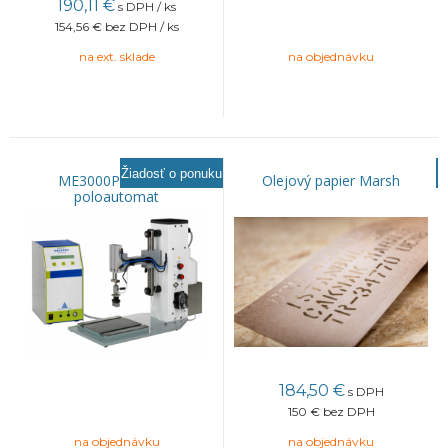
190,11
€
s DPH / ks
154,56 €
bez DPH / ks
na ext. sklade
na objednávku
Žiadosť o ponuku
ME3000P značiaci
Olejový papier Marsh
poloautomat
184,50
€
s DPH
150 €
bez DPH
na objednávku
na objednávku