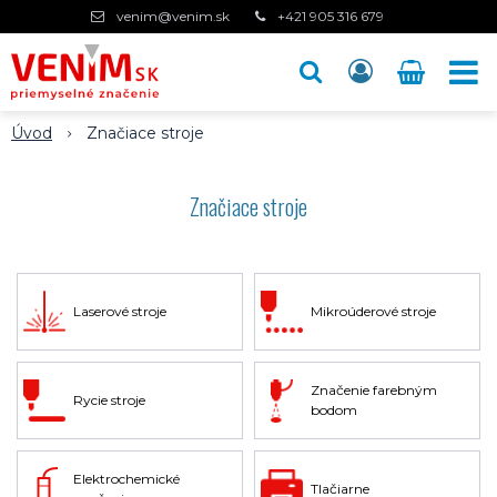
venim@venim.sk
+421 905 316 679
Úvod
Značiace stroje
Značiace stroje
Laserové stroje
Mikroúderové stroje
Značenie farebným
Rycie stroje
bodom
Elektrochemické
Tlačiarne