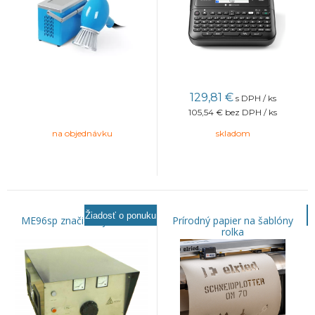
129,81
€
s DPH / ks
105,54 €
bez DPH / ks
na objednávku
skladom
Žiadosť o ponuku
ME96sp značiaca jednotka
Prírodný papier na šablóny
rolka