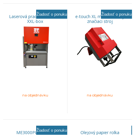
Žiadosť o ponuku
Žiadosť o ponuku
Laserová pracovná stanica
e-touch XL mikroúderový
XXL-box
značiaci stroj
na objednávku
na objednávku
Žiadosť o ponuku
ME3000PC značiaci
Olejový papier rolka