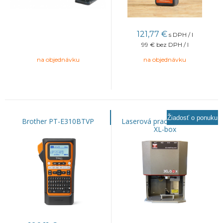
121,77
€
s DPH / l
99 €
bez DPH / l
na objednávku
na objednávku
Žiadosť o ponuku
Brother PT-E310BTVP
Laserová pracovná stanica
XL-box