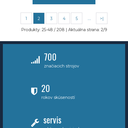
…
1
2
3
4
5
>|
Produkty:
25
-
48
/
208
| Aktuálna strana:
2
/
9
700
značiacich strojov
20
rokov skúseností
servis