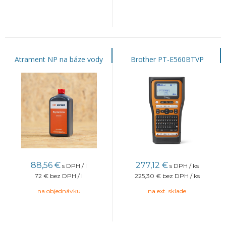
Atrament NP na báze vody
Brother PT-E560BTVP
88,56
€
277,12
€
s DPH / l
s DPH / ks
72 €
bez DPH / l
225,30 €
bez DPH / ks
na objednávku
na ext. sklade