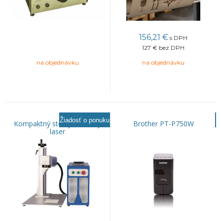
156,21
€
s DPH
127 €
bez DPH
na objednávku
na objednávku
Žiadosť o ponuku
Kompaktný stolný vláknový
Brother PT-P750W
laser