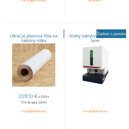
na objednávku
skladom
Žiadosť o ponuku
UltraCut plastová fólia na
Stolný zakrytovaný vláknový
šablóny rolka
laser
209,10
€
s DPH
170 €
bez DPH
na objednávku
na objednávku