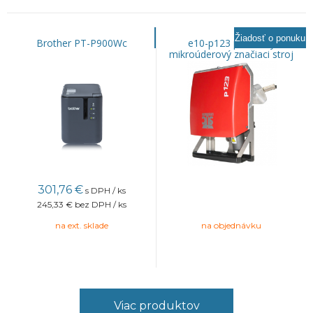
Žiadosť o ponuku
Brother PT-P900Wc
e10-p123 prenosný
mikroúderový značiaci stroj
301,76
€
s DPH / ks
245,33 €
bez DPH / ks
na ext. sklade
na objednávku
Viac produktov