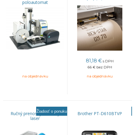
poloautomat
81,18
€
s DPH
66 €
bez DPH
na objednávku
na objednávku
Žiadosť o ponuku
Ručný prenosný vláknový
Brother PT-D610BTVP
laser