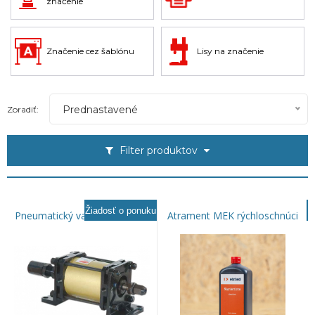
značenie
Značenie cez šablónu
Lisy na značenie
Prednastavené
Zoradiť:
Filter produktov
Žiadosť o ponuku
Pneumatický valec na razenie
Atrament MEK rýchloschnúci