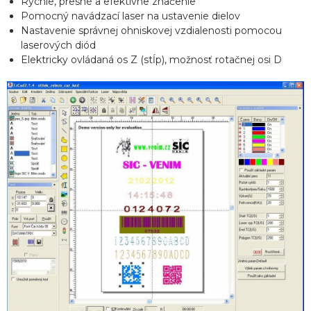
Rýchle, presné a efektívne značenie
Pomocný navádzací laser na ustavenie dielov
Nastavenie správnej ohniskovej vzdialenosti pomocou
laserových diód
Elektricky ovládaná os Z (stĺp), možnosť rotačnej osi D