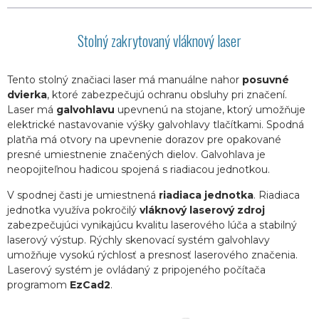
Stolný zakrytovaný vláknový laser
Tento stolný značiaci laser má manuálne nahor
posuvné
dvierka
, ktoré zabezpečujú ochranu obsluhy pri značení.
Laser má
galvohlavu
upevnenú na stojane, ktorý umožňuje
elektrické nastavovanie výšky galvohlavy tlačítkami. Spodná
platňa má otvory na upevnenie dorazov pre opakované
presné umiestnenie značených dielov. Galvohlava je
neopojiteľnou hadicou spojená s riadiacou jednotkou.
V spodnej časti je umiestnená
riadiaca jednotka
. Riadiaca
jednotka využíva pokročilý
vláknový laserový zdroj
zabezpečujúci vynikajúcu kvalitu laserového lúča a stabilný
laserový výstup. Rýchly skenovací systém galvohlavy
umožňuje vysokú rýchlosť a presnosť laserového značenia.
Laserový systém je ovládaný z pripojeného počítača
programom
EzCad2
.