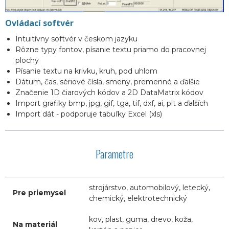
Ovládací softvér
Intuitívny softvér v českom jazyku
Rôzne typy fontov, písanie textu priamo do pracovnej
plochy
Písanie textu na krivku, kruh, pod uhlom
Dátum, čas, sériové čísla, smeny, premenné a ďalšie
Značenie 1D čiarových kódov a 2D DataMatrix kódov
Import grafiky bmp, jpg, gif, tga, tif, dxf, ai, plt a ďalších
Import dát - podporuje tabuľky Excel (xls)
Parametre
strojárstvo, automobilový, letecký,
Pre priemysel
chemický, elektrotechnický
kov, plast, guma, drevo, koža,
Na materiál