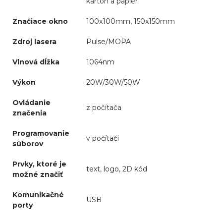
kartón a papier
Značiace okno
100x100mm, 150x150mm
Zdroj lasera
Pulse/MOPA
Vlnová dĺžka
1064nm
Výkon
20W/30W/50W
Ovládanie
z počítača
značenia
Programovanie
v počítači
súborov
Prvky, ktoré je
text, logo, 2D kód
možné značiť
Komunikačné
USB
porty