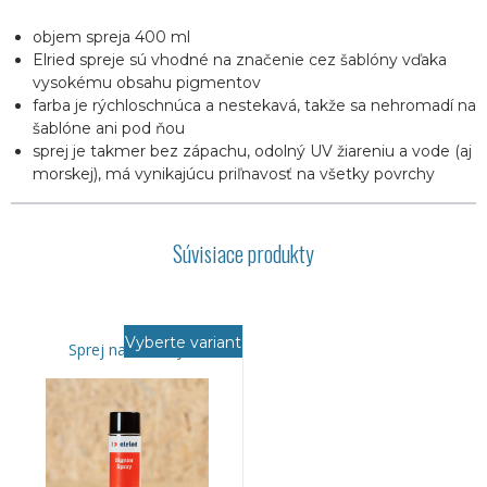
objem spreja 400 ml
Elried spreje sú vhodné na značenie cez šablóny vďaka
vysokému obsahu pigmentov
farba je rýchloschnúca a nestekavá, takže sa nehromadí na
šablóne ani pod ňou
sprej je takmer bez zápachu, odolný UV žiareniu a vode (aj
morskej), má vynikajúcu priľnavosť na všetky povrchy
Súvisiace produkty
Vyberte variant
Sprej na šablóny