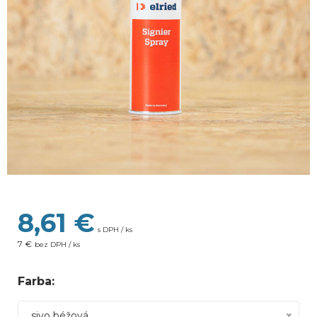
8,61
€
s DPH / ks
7 €
bez DPH / ks
Farba:
sivo béžová