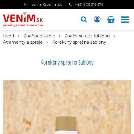
venim@venim.sk
+421 905 316 679
Úvod
Značiace stroje
Značenie cez šablónu
Atramenty a spreje
Korekčný sprej na šablóny
Korekčný sprej na šablóny