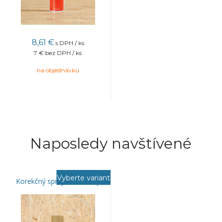
8,61
€
s DPH / ks
7 €
bez DPH / ks
na objednávku
Naposledy navštívené
Vyberte variant
Korekčný sprej na šablóny