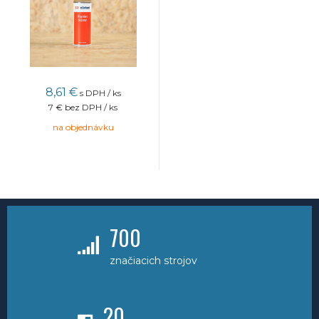
8,61 €
s DPH / ks
7 €
bez DPH / ks
na objednávku
700
značiacich strojov
20