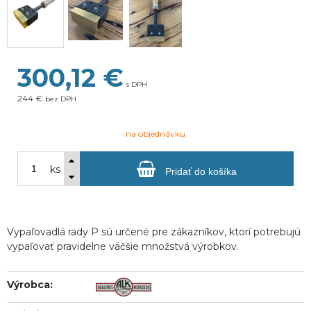
300,12
€
s DPH
244 €
bez DPH
na objednávku
ks
Pridať do košíka
Vypaľovadlá rady P sú určené pre zákazníkov, ktorí potrebujú
vypaľovať pravidelne väčšie množstvá výrobkov.
Výrobca: