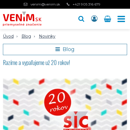
venim@venim.sk
+421 905 316 679
Úvod
Blog
Novinky
Blog
Razíme a vypaľujeme už 20 rokov!