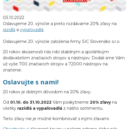
03.10.2022
Oslavujeme 20. výročie a preto rozdávame 20% zľavy na
razidlá
a
vypaľovadlá
.
Oslavujeme 20. výročie založenia firmy SIC Slovensko s.r.o.
20 rokov skúseností nás robí stabilným a spoľahlivým
dodávateľom značiacich strojov a nástrojov. Dodali sme Vám
už vyše 700 značiacich strojov a 72000 nástrojov na
značenie.
Oslavujte s nami!
20 rokov je dobrým dôvodom na 20% zľavy.
Od
01.10. do 31.10.2022
Vám poskytneme
20% zľavy
na
všetky
razidlá a vypaľovadlá
z nášho sortimentu.
Tieto zľavy nie je možné kombinovať s inými zľavami.
Objednajte si
zľavnené tovary v našom eshope alebo nás